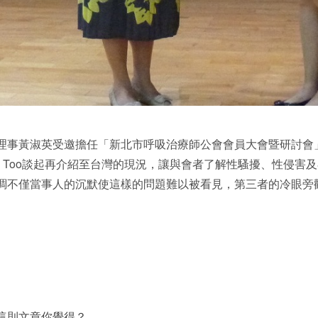
理事黃淑英受邀擔任「新北市呼吸治療師公會會員大會暨研討會
e Too談起再介紹至台灣的現況，讓與會者了解性騷擾、性侵
調不僅當事人的沉默使這樣的問題難以被看見，第三者的冷眼旁
這則文章你覺得？