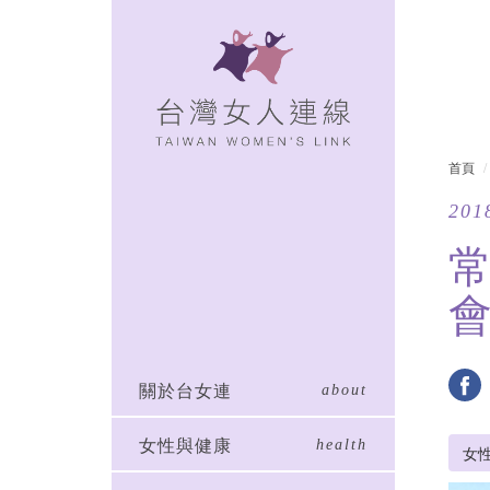
首頁
201
關於台女連
about
女性與健康
health
女