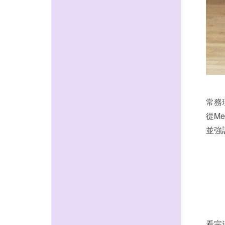
常務
從M
並強
看完