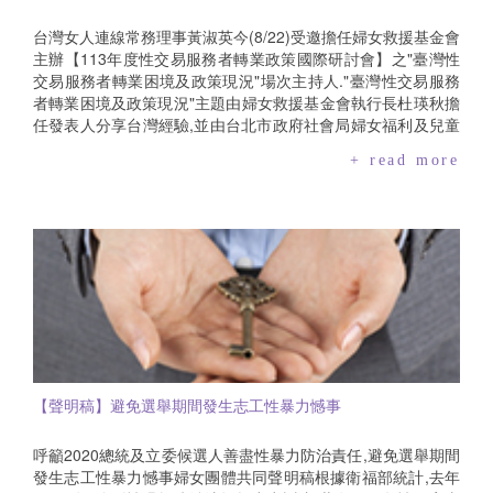
台灣女人連線常務理事黃淑英今(8/22)受邀擔任婦女救援基金會
主辦【113年度性交易服務者轉業政策國際研討會】之"臺灣性
交易服務者轉業困境及政策現況"場次主持人."臺灣性交易服務
者轉業困境及政策現況"主題由婦女救援基金會執行長杜瑛秋擔
任發表人分享台灣經驗,並由台北市政府社會局婦女福利及兒童
托育科科長粘羽涵及萬華婦女支持培力中心副主任王懷鈺擔任
+ read more
與談人,共同與瑞典、荷蘭、以色列的專家學者及現場來賓進行
交流.
【聲明稿】避免選舉期間發生志工性暴力憾事
呼籲2020總統及立委候選人善盡性暴力防治責任,避免選舉期間
發生志工性暴力憾事婦女團體共同聲明稿根據衛福部統計,去年