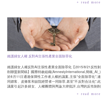
+ read more
件.然而現行法規針對非具有受僱身分,如"志工"身分者,縱使其於
對於無辜被影射之女藝人造成傷害！有鑑於此,台灣女人連線、
該單位內從事與受僱者相近之類勞動行為,亦與受僱者同樣接受
婦女救援基金會、台灣展翅協會聯合召開記者會,要求政府應積
該單位的指揮監督,但若其於單位內執行業務時遭受性騷擾、性
極保護受害女性的隱私,也呼籲各界關注國人遭受強暴、脅迫或
侵害事件,並未能適用《性別工作平等法》,無法要求雇主提供相
詐欺等不法手段,於國內或販運至境外而遭性剝削問題,同理她們
關保障措施,僅能以《性騷擾防治法》要求場所負責人進行調查.
的處境而非見獵心喜地以"娛樂版"的方式大幅報導.台灣女人連
然而由於現行性騷擾防治之場所責任落實不佳,導致有被害人向
線理事長黃淑英表示:男性的買春文化深植於父權社會,每每買春
單位場所負責人申訴時,被以"該性暴力行為僅是員工的個人行
新聞躍上新聞版面時,明明是兩個人共同的行為,但,確有不同的
為"為由,拒絕提供相關協助.如日前便發生一起某立委服務處主
命運.我們總是看到對於女性的批評、歧視或譴責,但對於男性買
任以討論選務為由,邀請志工於辦公室開會後性侵志工的性暴力
春者卻老是輕輕放下,沒有任何篇幅觸及他們價值的偏差與行為
事件,該立委在媒體上僅表示『加害者於事件後已離職,並改以志
的不當.此次跨國人口販運事件也一樣.媒體無視誘騙、強迫的可
工身分於服務處幫忙,後續交由警方處理』等回應,卻未見其於事
能,一昧認定當事者是"愛慕虛榮",捕風捉影地追獵這些女人,宛如
維護婦女人權 反對AI主張性產業全面除罪化
後積極進行員工的教育訓練及採取場所性騷擾預防之措施,以避
在維護社會的倫理.因此,一時之間眾女藝人們人人自危,紛紛自
免未來性暴力事件再發生.時至2020年總統及立委選舉倒數一個
清.然買春的男人呢?他們灑錢恣意非為的行徑就那麼理所所當
月,各候選人競選辦公室皆有大量的志工人員投入協助,為避免上
然嗎？！台灣展翅協會秘書長李麗芬則指出,根據她們協助人口
維護婦女人權反對AI主張性產業全面除罪化【2015/8/21反性剝
述性暴力憾事再發生,婦女團體呼籲各候選人應善盡相關防治責
販運被害人的經驗,被害人要出面指認加害人,尤其又是集團式犯
削聯盟新聞稿】國際特赦組織(AmnestyInternational,簡稱_AI_)
任,提供必要之預防措施,並應依據《性別工作平等法》及《性騷
罪,需承受極大的壓力,若又要擔心身分因此被曝光,有些被害人
於8月11日通過保障性工作者人權的議案,主張"全面除罪化",連
擾防治法》訂定相關防治及補救措施辦法,更應於競總辦公室公
可能就不願意協助作證,因此無法有效追緝犯罪.因此她呼籲也請
同嫖客、皮條客和妓院經營者一同除罪,甚至"不反對合法化".此
開揭示申訴專線,建立安全性別友善的競選環境,以有效防治性暴
求媒體能夠體諒被害人的處境,不要報導、不要臆測,以免傷害到
議案引起許多婦女、人權團體與輿論大肆批評,台灣的反性剝削
力事件的發生.同時呼籲,許多志工認同候選人才擔任志工,實際
被害人.此外,根據人口販運防制法,被害人得要求社工陪同偵訊,
聯盟呼籲國際特赦組織,應暫停執行此一決議,改採北歐罰嫖不罰
+ read more
上志工管理由立委辦公室主任或助理,該管理人員應該慎選或接
檢察官有必要將此訊息告知被害人並協助安排,若被害人需要社
娼的模式,才可確實維護弱勢婦女人權.對於國際特赦組織的決
受性騷擾防治訓練,以避免發生性騷擾事件.志工如果發生性騷擾
工協助也可洽詢民間團體如展翅、婦援.最後,李麗芬呼籲台北地
議,反性剝削聯盟認為,性交易不應該是一種工作選擇,因為性交
事件,可向勵馨基金會02-89115595.新聞聯絡人:勵馨基金會多
檢署在偵訊場地與動線的安排可以再更細緻,如有必要可改在其
易的本質就是對女性的剝削與宰制,女性被剝削的不只是身體的