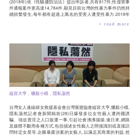
(2018年)依《性騷擾防治法》提出申訴者,共有817件,性侵害事
件通報案件更高達14,784件.顯見目前台灣的性暴力事件仍然持
續頻繁發生,每年都有超過上萬名的受害人遭受性暴力.2018年
性暴力事件單位:件數職場性騷擾校園性騷擾非職場及校園性騷
+ read more
擾性侵害案件軍職人員教育人員公務人員私人企業申訴、通報
案件數325741415,187*81714,784*校園性騷擾通報案件為為2
017年統計資料(教育部統計網最新更新至2017年)現行針對性騷
擾案件分屬在不同法規規範,包括《性別工作平等法》課予雇主
針對受僱者及求職者應負有防治性騷擾之義務,以避免員工在執
行職務時或求職時遭遇性騷擾事件,並且在知悉性騷擾事件發生
時,採取立即有效之糾正及補救措施；《性別平等教育法》規範
校園內的性騷擾事件預防及事件發生後之有效補救措施,其適用
範圍為一方為學校校長、教師、職員、工友或學生,他方為學生
者,且亦包括不同學校間所發生者.其他非屬於上述兩法所規範之
範圍,如受僱者於執行職務時、求職者求職時或學生遭遇校園相
縦容大亨，獵殺小模，隱私蕩然
關人員的性騷擾行為以外的性騷擾情事,則納入《性騷擾防治
法》之規範,包括課予機關、部隊、學校、機構或僱用人,應有防
治性騷擾行為發生之義務,於知悉有性騷擾情形時,應採取立即有
台灣女人連線婦女救援基金會台灣展翅協會縦容大亨,獵殺小模,
效之糾正及補救措施的場所主人責任.如針對其所屬人員辦理性
隱私蕩然記者會新聞稿前(28)日爆發多位女性藝人遭跨國誘
騷擾防治之相關教育訓練,以避免其所屬人員對他人性騷擾,並且
騙、強迫賣淫之人口販運一事,引起社會沸沸揚揚.連日來,網路
若所屬人員或受服務人員人數達十人以上者,應設立申訴管道協
及媒體不斷用各種方式,包括描述女性藝人之間接識別或直接訪
調處理；其人數達三十人以上者,應訂定性騷擾防治措施,並公開
問特定女星等,企圖暴露涉案的女藝人,以滿足其商業的利益.然
揭示之等.透過前開三法的施行,以達到全面性的防治性暴力事
此舉除可能違反《人口販運防制法》對於被害人隱私的保護,亦