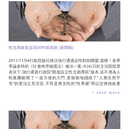
重歧視性別暴力防治中心主任杜瑛秋共同聲明團體:勵馨基金
他處所為之,也呼籲媒體不要在八卦化、綜藝化,而是應藉此讓民
性,還有經濟與人性尊嚴；而且性產業常因毒品、菸酒、性病的
會、台灣女人連線、婦女新知基金會、台灣防暴聯盟、台灣展
眾更加認識人口販運的方是與手段,避免有更多人受害.婦女救援
流通,迫使女性性工作者付出很大的健康代價,並陷入債務窘境,
翅協會
基金會研發部高級專員張凱強表示一直期待媒體能發揮自律自
成為更弱勢的婦女,導致更困窘的生存危機.反性剝削聯盟指出,
治的機制,然而從前年的李宗瑞案件、去年十多位女模裸照外流
在探討性交易、性產業此種複雜且背後交織多重面向的議題,不
案件,以及今天這次人口販運性剝削案件,我們竟看到部分媒體以
應只著重在工作權利,而應正視性交易和性產業中的剝削與宰制
獵奇窺探的心態,不擇手段地揭露被害人隱私,讓她們的創痛赤裸
本質；檢視各國性交易供需,大多供應者為女性,需求面為男性,
裸地被攤在社會目光之下,顯見部分媒體對於商業利益的嗜血追
這種以女性為賣方,男性為買方的性產業生態,對女性是一種剝
求,已全然枉顧應保護性別暴力被害人的新聞倫理.姑且不論這些
削.反性剝削聯盟認為,多數女性因身處弱勢、甚至為了生存不得
性交易政策走回30年前老路 (新聞稿)
名單真實性,又或者被影射揣測之當事人是否確為本次犯罪案件
不出賣身體,國家不應科以刑責,反而應幫助她們脫離這種匱乏的
被害人,部分新聞媒體以英文字母代稱被害人姓氏,報導其年齡,
生存環境.賣性者除罪化應予以認同,但嫖客、業者都應處罰(即
並詳述其工作經歷、外貌及身材等方式,不僅已經直接或間接地
瑞典模式或北歐模式),但國際特赦組織主張"全面除罪化",也就是
2011/11/04行政院版社維法強行通過反性剝削聯盟:遺憾！各界
對她們造成傷害,甚至可能已違反我國《人口販運防制法》.此次
連同嫖客、皮條客和妓院經營者一同除罪,甚至"不反對合法化",
爭論多時的《社會秩序維護法》修法一案,今(4)日於立法院投票
事件涉及的不是單純的買春,而是人口販運的問題.根據我國《人
這是不合理的.荷蘭、德國的經驗已經說明,性交易合法化讓人口
表決下,強行通過行政院"開放設立性交易專區"版本.這不僅為人
口販運防制法》第22條已明文規定"廣告物、出版品、廣播、電
販運更加猖獗,從娼婦女也得不到合理的工作條件與保障；而且
蛇集團敞開了一道方便的大門,更狠狠地踐踏了"人應生而平
視、電子訊號、網際網路或其他媒體,不得報導或記載人口販運
越是民主不彰、官僚貪腐嚴重、經濟貧窮的國家,人口販運犯罪
等"的憲法立意宗旨,不啻是將女性的"性尊嚴"用以交換稅收產
被害人之姓名或其他足資識別被害人身分之資訊",然部分媒體卻
越嚴重.國際特赦組織長期關心人權議題,充分了解國家執法對人
值、爭取選舉利益！長期從事人口販運防制及實務救援工作的
+ read more
以英文代號、行業或特殊經歷描述當事人,甚而追逐眾多小模/女
權的侵害,唯獨對性交易合法化卻對國家執法深具信心,反性剝削
反性剝削聯盟成員,對於此種性平觀念倒退、且與國際趨勢背道
星,此舉恐已違反《人口販運防制法》,並影響當事人指證之意
聯盟對此深感訝異與不解.反性剝削聯盟主張,應採取北歐模
而馳的政策及決議結果,感到深切地沉痛與遺憾.自2009年大法
願,嚴重妨礙檢方辦案之進度與成效.為期能使該案件順利偵辦,
式"罰嫖不罰娼",嚴懲從性交易中獲利的第三者,並提出友善婦女
官釋字666號宣告社會秩序維護法第八十條第一項第一款"罰娼
並保護相關關係人的隱私,我們呼籲:一、司法檢調單位,應依循
的福利及就業政策,對已從娼者應有多元協助措施,來縮減違反女
不罰嫖"違憲以來,性交易相關議題始終爭論不休.反性剝削聯盟
我國《人口販運防制法》,保密被害人姓氏、年齡及職業經歷等
性人權的性產業.此一模式不僅北歐多國施行,北愛爾蘭、加拿大
等婦權團體不斷奔走於各類公聽會,舉出荷蘭設立紅燈區卻淪為
足資辨識其身分之資訊,且避免透露偵查或審理程序傳喚被害人
也都已採取.國際特赦組織全面除罪化的決議,連組織成員瑞典分
人口販運溫床的前車之鑑、甚至我國早年無數雛妓被押賣至華