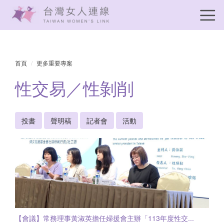
首頁
更多重要專案
性交易／性剝削
投書
聲明稿
記者會
活動
【會議】常務理事黃淑英擔任婦援會主辦「113年度性交...