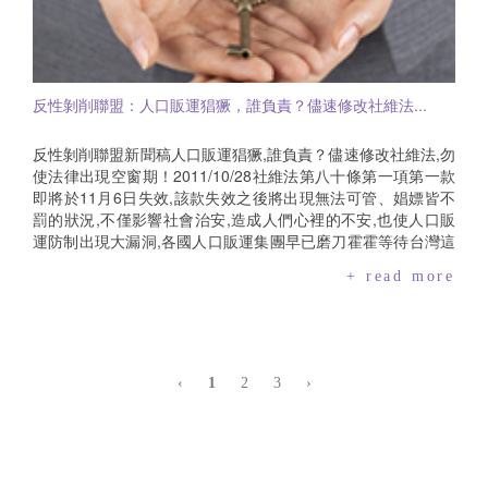
作證之時間予新聞傳播媒體知悉.二、新聞傳播媒體應同理被害
會也拒絕接受.反剝削聯盟呼籲國際特赦組織台灣分會,在台不提
西街公娼寮的慘痛教訓,以血淋淋的鮮明事實經驗論證性交易合
人處境並避免觸法,不以跟車、尾隨方式探悉被害人身分,勿以姓
倡、不執行此一決議,並且將抗議信轉交國際特赦組織總部.※"反
法化、性交易專區之不可為.為此,我們再三呼籲政府應學習瑞
氏英文代號、工作經歷等方式影射其身分,亦應避免因拍照、錄
性剝削聯盟":婦女救援基金會、台灣展翅協會、台灣女人連線、
典"罰嫖不罰娼"之模式,因為只要有需求就會創造市場,只要人們
影方式,令被害人身形外貌曝光而使社會大眾得以辨識其身分.
基督教門諾會花蓮善牧中心、中華民國基督教女青年會協會、
繼續接受嫖妓行為可存在於我們的社會,就會不斷有女人及小孩
社團法人台北市晚晴婦女協會、台北市女性權益促進會、彭婉
被當成貨物買賣.因此,唯有從需求面進行管制,讓嫖客自己負擔
反性剝削聯盟：人口販運猖獗，誰負責？儘速修改社維法...
如基金會、中華恩加樂國際善工協會、愛慈基金會、財團法人
因其個人需求所產生的龐大社會成本,方能有效達到縮減性產業
基督教台灣信義會、基督教愛盟家庭文教基金會、勵馨基金會
之目的.然而,行政院卻罔顧婦權團體的高聲疾呼、漠視我國簽
署"消除對婦女一切歧視公約(CEDAW)"中關於"禁止一切形式販
反性剝削聯盟新聞稿人口販運猖獗,誰負責？儘速修改社維法,勿
賣婦女及意圖營利使婦女賣淫的行為"之規定,甚至忽略大法官釋
使法律出現空窗期！2011/10/28社維法第八十條第一項第一款
字第666號要求行政部門採取相關作為,避免弱勢婦女落入娼業,
即將於11月6日失效,該款失效之後將出現無法可管、娼嫖皆不
在未與民間團體及在野黨團充分溝通的情況下,最後一會期才倉
罰的狀況,不僅影響社會治安,造成人們心裡的不安,也使人口販
促交付表決,執意通過"開放設立性交易專區"版本.這樣的作為已
運防制出現大漏洞,各國人口販運集團早已磨刀霍霍等待台灣這
嚴重失職,中央政府更需為日後所孳衍的種種犯罪問題,肩負起最
一日的到來.過去兩年,社會各界不斷在探討性交易之相關議題,
+ read more
大的行政責任！我們要再次強調,性交易即是性剝削,其原因大多
反性剝削聯盟亦多次召開記者會、拜會各黨黨團及相關立法委
是女性困於經濟條件匱乏、就業機會不均且國家體制失靈所做
員提出"罰嫖不罰娼"之訴求.內政部在最後一個會期才匆忙將版
出的不得已選擇.故如何從政策面與實務面解決這樣的性別權力
本送進立法院,已嚴重失職,若無法如期完成修法,內政部江宜樺
困境、給婦女一個友善的就業及福利條件,給孩子一個安全的成
部長應負起最大的責任.如今此案逕付二讀,各黨皆有主動召開協
長環境,絕對是政府不可輕率推卸的責任與義務！故即便今日立
商之權力,反性剝削聯盟表示各黨應有積極作為,朝野應立即展開
‹
1
2
3
›
院已通過行政院版社維法修法一案,反性剝削聯盟仍要在此重申:
協商,不要為了推卸責任讓法律出現空窗期,如此將出現無法可
一、我們仍將堅持持續推動"罰嫖不罰娼、嚴懲獲利第三者"的修
管、娼嫖皆不罰的狀況,使人口販運問題更加嚴重！針對內政部
法方向,為防堵人口販運、為婦女及兒少安全而努力！二、我們
所提出性交易專區之版本,反性剝削聯盟重申,不應再回公娼時期
將持續督促政府提出友善婦女的社會福利及工作就業政策,務令
的老路,這樣只會讓合法掩蓋非法,造成更多社會問題.反性剝削
台灣的未來能朝向更為尊重人性尊嚴及性別平等之方向前進！
聯盟主張應學習瑞典"罰嫖不罰娼"的作法,減少需求進而減少供