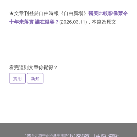
★文章刊登於自由時報《自由廣場》
醫美比較影像禁令
十年未落實 誰在縱容？
(2026.03.11)，本篇為原文
看完這則文章你覺得？
實用
新知
100台北市中正區新生南路1段102號2樓 TEL (02)-2392-