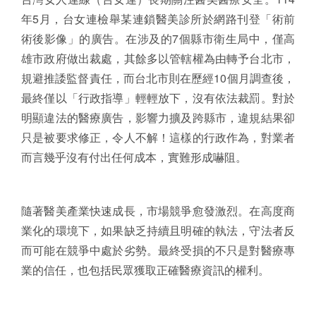
年5月，台女連檢舉某連鎖醫美診所於網路刊登「術前
術後影像」的廣告。在涉及的7個縣市衛生局中，僅高
雄市政府做出裁處，其餘多以管轄權為由轉予台北市，
規避推諉監督責任，而台北市則在歷經10個月調查後，
最終僅以「行政指導」輕輕放下，沒有依法裁罰。對於
明顯違法的醫療廣告，影響力擴及跨縣市，違規結果卻
只是被要求修正，令人不解！這樣的行政作為，對業者
而言幾乎沒有付出任何成本，實難形成嚇阻。
隨著醫美產業快速成長，市場競爭愈發激烈。在高度商
業化的環境下，如果缺乏持續且明確的執法，守法者反
而可能在競爭中處於劣勢。最終受損的不只是對醫療專
業的信任，也包括民眾獲取正確醫療資訊的權利。