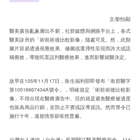
文/劉怡顯
醫美廣告亂象層出不窮，社群媒體與網路平台上，各式
醫美診所的「術前術後比較影像」隨處可見。然，此類
圖片容易透過視覺效果、修圖或選擇性呈現而誇大或謊
稱療效，導致民眾誤判醫療效果，進而影響就醫決定。
故早在105年11月17日，衛生福利部即發布「衛部醫字
第10516667434A號令」，明確規定「術前術後比較影
像」不得出現在醫療廣告中。目的就是避免醫療被過度
包裝為商品行銷，並防止不實或誤導資訊。然而禁令已
施行十年，違規情形卻依然普遍。
台灣女人連線（台女連）長期關注醫美醫療安全。114